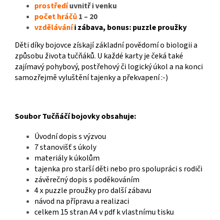
prostředí
uvnitř i venku
počet hráčů
1 – 20
vzdělávání
i zábava, bonus: puzzle proužky
Děti díky bojovce získají základní povědomí o biologii a
způsobu života tučňáků. U každé karty je čeká také
zajímavý pohybový, postřehový či logický úkol a na konci
samozřejmě vyluštění tajenky a překvapení :-)
Soubor Tučňáčí bojovky obsahuje:
Úvodní dopis s výzvou
7 stanovišť s úkoly
materiály k úkolům
tajenka pro starší děti nebo pro spolupráci s rodiči
závěrečný dopis s poděkováním
4 x puzzle proužky pro další zábavu
návod na přípravu a realizaci
celkem 15 stran A4 v pdf k vlastnímu tisku