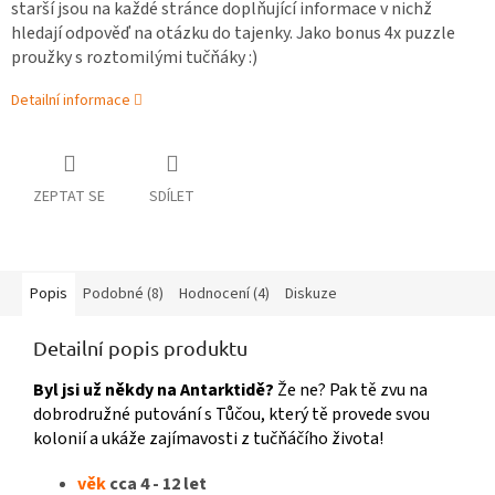
starší jsou na každé stránce doplňující informace v nichž
hledají odpověď na otázku do tajenky. Jako bonus 4x puzzle
proužky s roztomilými tučňáky :)
Detailní informace
ZEPTAT SE
SDÍLET
Popis
Podobné (8)
Hodnocení (4)
Diskuze
Detailní popis produktu
Byl jsi už někdy na Antarktidě?
Že ne? Pak tě zvu na
dobrodružné putování s Tůčou, který tě provede svou
kolonií a ukáže zajímavosti z tučňáčího života!
věk
cca 4 - 12 let