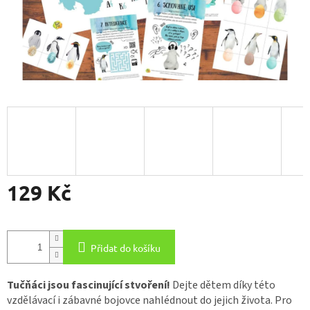
129 Kč
Měrná
cena:
Přidat do košíku
Tučňáci jsou fascinující stvoření!
Dejte dětem díky této
vzdělávací i zábavné bojovce nahlédnout do jejich života. Pro