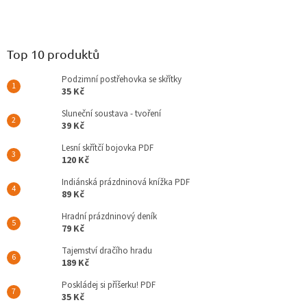
Top 10 produktů
Podzimní postřehovka se skřítky
35 Kč
Sluneční soustava - tvoření
39 Kč
Lesní skřítčí bojovka PDF
120 Kč
Indiánská prázdninová knížka PDF
89 Kč
Hradní prázdninový deník
79 Kč
Tajemství dračího hradu
189 Kč
Poskládej si příšerku! PDF
35 Kč