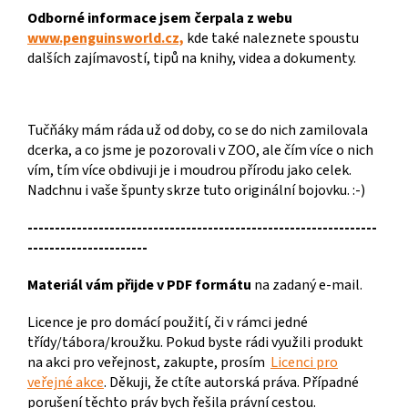
Odborné informace jsem čerpala z webu
www.penguinsworld.cz,
kde také naleznete spoustu
dalších zajímavostí, tipů na knihy, videa a dokumenty.
Tučňáky mám ráda už od doby, co se do nich zamilovala
dcerka, a co jsme je pozorovali v ZOO, ale čím více o nich
vím, tím více obdivuji je i moudrou přírodu jako celek.
Nadchnu i vaše špunty skrze tuto originální bojovku. :-)
----------------------------------------------------------------
----------------------
Materiál vám přijde v PDF formátu
na zadaný e-mail.
Licence je pro domácí použití, či v rámci jedné
třídy/tábora/kroužku. Pokud byste rádi využili produkt
na akci pro veřejnost, zakupte, prosím
Licenci pro
veřejné akce
. Děkuji, že ctíte autorská práva. Případné
porušení těchto práv bych řešila právní cestou.