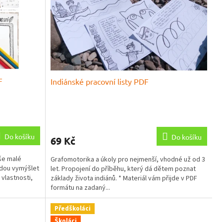
F
Indiánské pracovní listy PDF
Průměrné
hodnocení
produktu
Do košíku
Do košíku
69 Kč
je
5,0
še malé
Grafomotorika a úkoly pro nejmenší, vhodné už od 3
z
udou vymýšlet
let. Propojení do příběhu, který dá dětem poznat
5
 vlastnosti,
základy života indiánů. * Materiál vám přijde v PDF
hvězdiček.
formátu na zadaný...
Předškoláci
Školáci