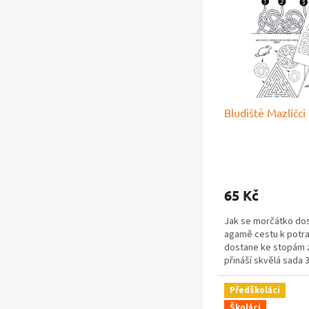
k
p
n
t
r
í
ů
o
p
d
a
u
n
k
e
t
l
Bludiště Mazlíčc
ů
65 Kč
Jak se morčátko dos
agamě cestu k potra
dostane ke stopám 
přináší skvělá sada 3
Předškoláci
Školáci