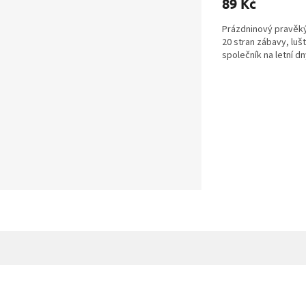
89 Kč
Prázdninový pravěký
20 stran zábavy, luš
společník na letní dn
Z
á
p