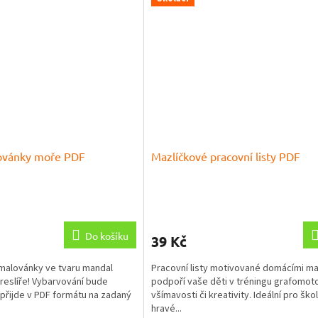
ovánky moře PDF
Mazlíčkové pracovní listy PDF
Do košíku
39 Kč
omalovánky ve tvaru mandal
Pracovní listy motivované domácími ma
kreslíře! Vybarvování bude
podpoří vaše děti v tréningu grafomotor
m přijde v PDF formátu na zadaný
všímavosti či kreativity. Ideální pro šk
hravé...