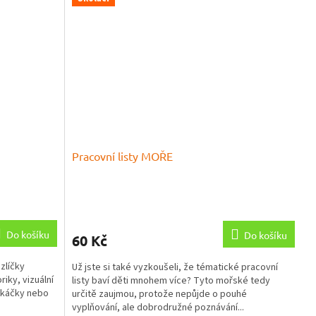
Pracovní listy MOŘE
Průměrné
hodnocení
produktu
Do košíku
Do košíku
60 Kč
je
5,0
zlíčky
Už jste si také vyzkoušeli, že tématické pracovní
z
iky, vizuální
listy baví děti mnohem více? Tyto mořské tedy
5
olkáčky nebo
určitě zaujmou, protože nepůjde o pouhé
hvězdiček.
vyplňování, ale dobrodružné poznávání...