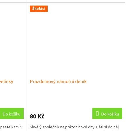
Školáci
elínky
Prázdninový námořní deník
Průměrné
hodnocení
produktu
Do košíku
Do košíku
80 Kč
je
5,0
 pastelkami v
Skvělý společník na prázdninové dny! Děti si do něj
z