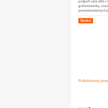
podpoří vaše děti v 
5
grafomotoriky, vizuá
hvězdiček.
prematematických pře
Školáci
Prázdninový prav