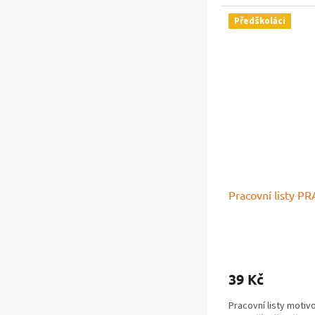
Předškoláci
Pracovní listy P
Průměrné
hodnocení
produktu
39 Kč
je
5,0
Pracovní listy motiv
z