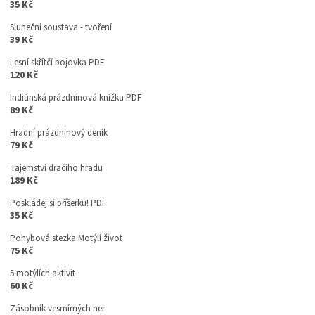
35 Kč
Sluneční soustava - tvoření
39 Kč
Lesní skřítčí bojovka PDF
120 Kč
Indiánská prázdninová knížka PDF
89 Kč
Hradní prázdninový deník
79 Kč
Tajemství dračího hradu
189 Kč
Poskládej si příšerku! PDF
35 Kč
Pohybová stezka Motýlí život
75 Kč
5 motýlích aktivit
60 Kč
Zásobník vesmírných her