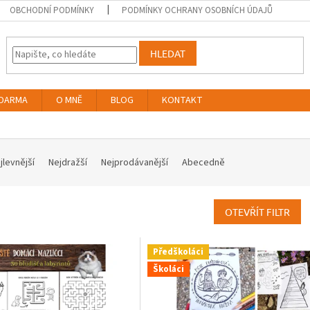
OBCHODNÍ PODMÍNKY
PODMÍNKY OCHRANY OSOBNÍCH ÚDAJŮ
HLEDAT
DARMA
O MNĚ
BLOG
KONTAKT
jlevnější
Nejdražší
Nejprodávanější
Abecedně
OTEVŘÍT FILTR
Předškoláci
Školáci