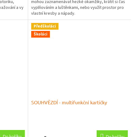
otoriku,
mohou zaznamenávat hezké okamžiky, krátit si čas
5
važování a vy
vyplňováním a luštěnkami, nebo využít prostor pro
hvězdiček.
vlastní kresby a nápady.
Předškoláci
Školáci
SOUHVĚZDÍ - multifunkční kartičky
Průměrné
hodnocení
produktu
Do košíku
Do košíku