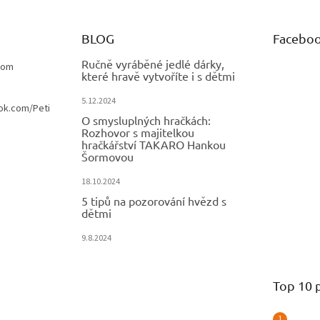
v
ý
p
BLOG
Facebo
i
s
Ručně vyráběné jedlé dárky,
com
u
které hravě vytvoříte i s dětmi
5.12.2024
ok.com/Peti
O smysluplných hračkách:
Rozhovor s majitelkou
hračkářství TAKARO Hankou
Šormovou
18.10.2024
5 tipů na pozorování hvězd s
dětmi
9.8.2024
Top 10 