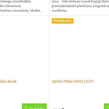
tréningu soustředění,
ruce. Vaši mrňousi si potrénují grafom
5
lní všímavosti,
prematematické představy a logické u
hvězdiček.
dstav a kreativity. Ideální...
si můžete...
Předškoláci
ěký deník
Skřítčí PRACOVNÍ LISTY
Průměrné
hodnocení
produktu
Do košíku