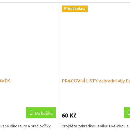
Předškoláci
RAVĚK
PRACOVNÍ LISTY zahradní víly Ev
Průměrné
hodnocení
produktu
Do košíku
60 Kč
je
5,0
ované dinosaury a pračlovíčky
Projděte zahrádkou s vílou Evelínkou a
z