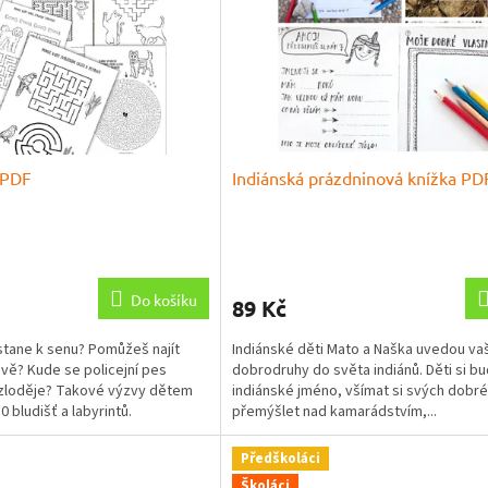
i PDF
Indiánská prázdninová knížka PD
Průměrné
hodnocení
produktu
Do košíku
89 Kč
je
5,0
tane k senu? Pomůžeš najít
Indiánské děti Mato a Naška uvedou va
z
vě? Kude se policejní pes
dobrodruhy do světa indiánů. Děti si b
5
zloděje? Takové výzvy dětem
indiánské jméno, všímat si svých dobré
hvězdiček.
0 bludišť a labyrintů.
přemýšlet nad kamarádstvím,...
Předškoláci
Školáci