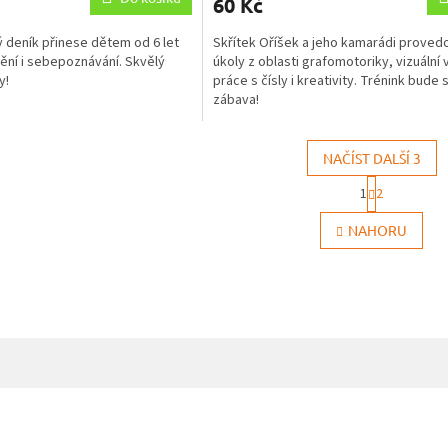
60 Kč
je
5,0
 deník přinese dětem od 6 let
Skřítek Oříšek a jeho kamarádi proved
z
tění i sebepoznávání. Skvělý
úkoly z oblasti grafomotoriky, vizuální 
5
y!
práce s čísly i kreativity. Trénink bude 
hvězdiček.
zábava!
NAČÍST DALŠÍ 3
S
1
2
t
O
r
v
NAHORU
á
l
n
á
k
d
o
a
v
c
á
í
n
í
p
r
v
k
y