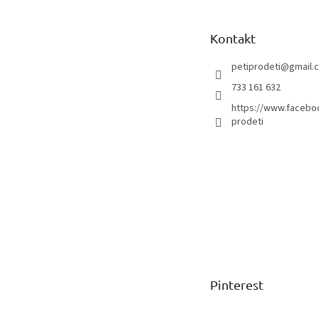
a
t
Kontakt
í
petiprodeti
@
gmail.
733 161 632
https://www.facebo
prodeti
Pinterest