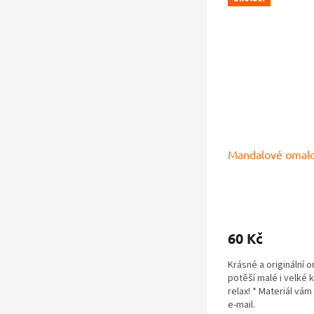
Mandalové omal
Průměrné
hodnocení
produktu
60 Kč
je
5,0
Krásné a originální 
z
potěší malé i velké 
5
relax! * Materiál vá
hvězdiček.
e-mail.