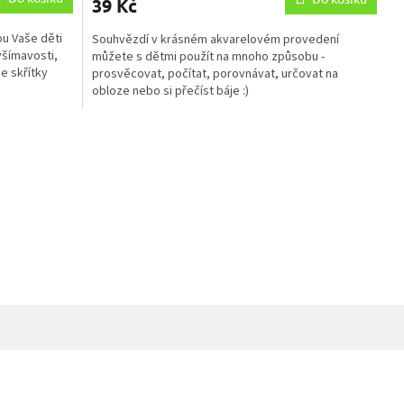
39 Kč
je
5,0
ou Vaše děti
Souhvězdí v krásném akvarelovém provedení
z
všímavosti,
můžete s dětmi použít na mnoho způsobu -
5
se skřítky
prosvěcovat, počítat, porovnávat, určovat na
hvězdiček.
obloze nebo si přečíst báje :)