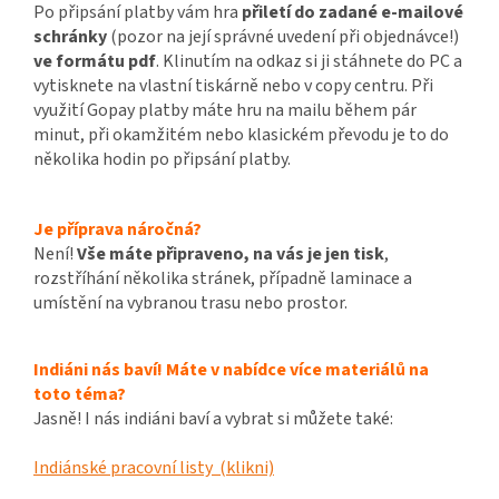
Po připsání platby vám hra
přiletí do zadané e-mailové
schránky
(pozor na její správné uvedení při objednávce!)
ve formátu pdf
. Klinutím na odkaz si ji stáhnete do PC a
vytisknete na vlastní tiskárně nebo v copy centru. Při
využití Gopay platby máte hru na mailu během pár
minut, při okamžitém nebo klasickém převodu je to do
několika hodin po připsání platby.
Je příprava náročná?
Není!
Vše máte připraveno, na vás je jen tisk
,
rozstříhání několika stránek, případně laminace a
umístění na vybranou trasu nebo prostor.
Indiáni nás baví! Máte v nabídce více materiálů na
toto téma?
Jasně! I nás indiáni baví a vybrat si můžete také:
Indiánské pracovní listy (klikni)