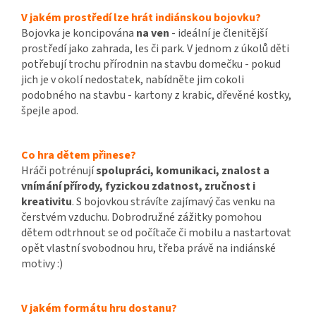
V jakém prostředí lze hrát indiánskou bojovku?
Bojovka je koncipována
na ven
- ideální je členitější
prostředí jako zahrada, les či park. V jednom z úkolů děti
potřebují trochu přírodnin na stavbu domečku - pokud
jich je v okolí nedostatek, nabídněte jim cokoli
podobného na stavbu - kartony z krabic, dřevěné kostky,
špejle apod.
Co hra dětem přinese?
Hráči potrénují
spolupráci, komunikaci, znalost a
vnímání přírody, fyzickou zdatnost, zručnost i
kreativitu
. S bojovkou strávíte zajímavý čas venku na
čerstvém vzduchu. Dobrodružné zážitky pomohou
dětem odtrhnout se od počítače či mobilu a nastartovat
opět vlastní svobodnou hru, třeba právě na indiánské
motivy :)
V jakém formátu hru dostanu?