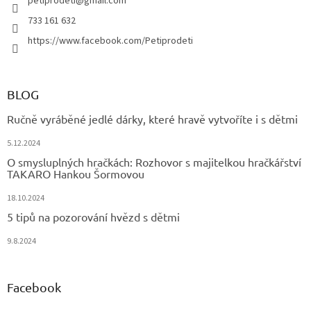
í
petiprodeti
@
gmail.com
733 161 632
https://www.facebook.com/Petiprodeti
BLOG
Ručně vyráběné jedlé dárky, které hravě vytvoříte i s dětmi
5.12.2024
O smysluplných hračkách: Rozhovor s majitelkou hračkářství
TAKARO Hankou Šormovou
18.10.2024
5 tipů na pozorování hvězd s dětmi
9.8.2024
Facebook