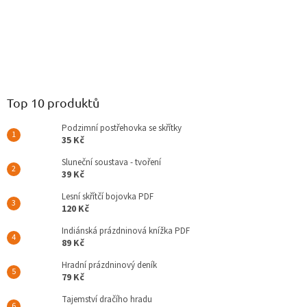
Top 10 produktů
Podzimní postřehovka se skřítky
35 Kč
Sluneční soustava - tvoření
39 Kč
Lesní skřítčí bojovka PDF
120 Kč
Indiánská prázdninová knížka PDF
89 Kč
Hradní prázdninový deník
79 Kč
Tajemství dračího hradu