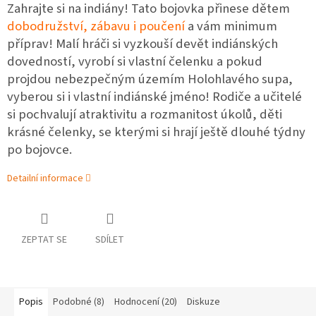
Zahrajte si na indiány! Tato bojovka přinese dětem
dobodružství, zábavu i poučení
a vám minimum
příprav! Malí hráči si vyzkouší devět indiánských
dovedností, vyrobí si vlastní čelenku a pokud
projdou nebezpečným územím Holohlavého supa,
vyberou si i vlastní indiánské jméno! Rodiče a učitelé
si pochvalují atraktivitu a rozmanitost úkolů, děti
krásné čelenky, se kterými si hrají ještě dlouhé týdny
po bojovce.
Detailní informace
ZEPTAT SE
SDÍLET
Popis
Podobné (8)
Hodnocení (20)
Diskuze