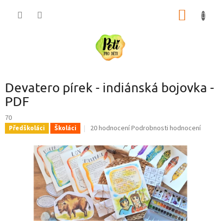
Přejít
NÁKUP
na
obsah
KOŠÍK
Devatero pírek - indiánská bojovka -
PDF
70
Průměrné
20 hodnocení
Podrobnosti hodnocení
Předškoláci
Školáci
hodnocení
produktu
je
5,0
z
5
hvězdiček.