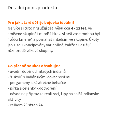
Detailní popis produktu
Pro jak staré děti je bojovka ideální?
Nejvíce si tuto hru užijí děti věku
cca 4 - 12 let
, ve
smíšené skupině i mladší. Hraví starší zase mohou být
"vůdci kmene" a pomáhat mladším ve skupině. Úkoly
jsou jsou koncipovány variabilně, takže si je užijí
různorodé věkové skupiny.
Co přesně soubor obsahuje?
- úvodní dopis od mladých indiánů
- 9 úkolů s indiánskými dovednostmi
- pergameny k závěrečné běhačce
- pírka a čelenky k dotvoření
- návod na přípravu a realizaci, tipy na další indiánské
aktivity
- celkem 20 stran A4