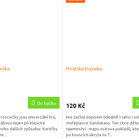
vička
Pirátská bojovka
Průměrné
hodnocení
produktu
Do košíku
120 Kč
je
5,0
rozcvičky jsou univerzální hra,
Hra začíná dopisem (ideálně v lahvi ) o
z
zábavu nejen při klasické
mořeplavce Sandokana. Ten chce děte
5
mnoho dalších způsobu! Kartičky
tajemnství - mapu ostrova pokladů, kt
hvězdiček.
i...
po kouscích ukryta na 7...