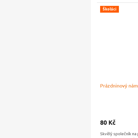
Školáci
Prázdninový nám
Průměrné
hodnocení
produktu
80 Kč
je
5,0
Skvělý společník na 
z