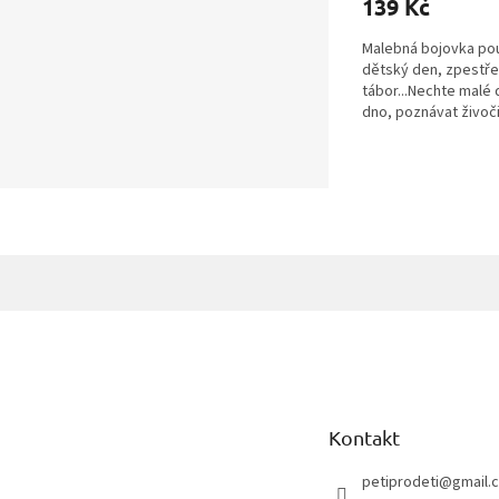
139 Kč
je
5,0
Malebná bojovka pou
z
dětský den, zpestře
5
tábor...Nechte mal
hvězdiček.
dno, poznávat živočic
Z
á
p
a
t
Kontakt
í
petiprodeti
@
gmail.