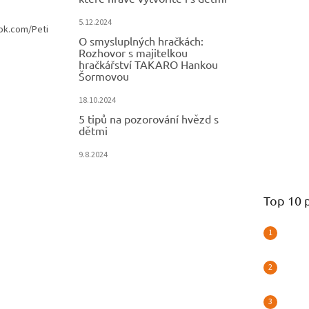
i
s
5.12.2024
u
ok.com/Peti
O smysluplných hračkách:
Rozhovor s majitelkou
hračkářství TAKARO Hankou
Šormovou
18.10.2024
5 tipů na pozorování hvězd s
dětmi
9.8.2024
Top 10 