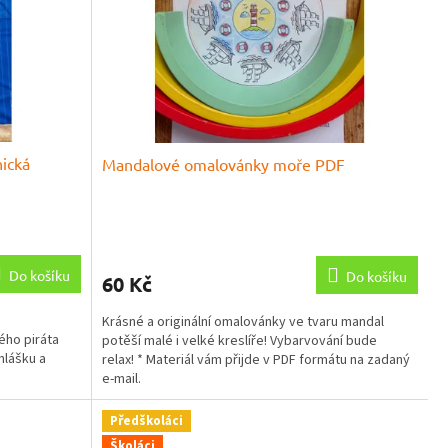
ická
Mandalové omalovánky moře PDF
Průměrné
hodnocení
produktu
Do košíku
Do košíku
60 Kč
je
5,0
Krásné a originální omalovánky ve tvaru mandal
z
ého piráta
potěší malé i velké kreslíře! Vybarvování bude
5
hlášku a
relax! * Materiál vám přijde v PDF formátu na zadaný
hvězdiček.
e-mail.
Předškoláci
Školáci