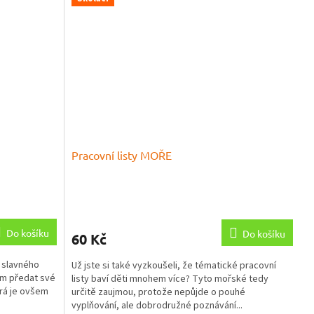
Pracovní listy MOŘE
Průměrné
hodnocení
produktu
Do košíku
Do košíku
60 Kč
je
5,0
d slavného
Už jste si také vyzkoušeli, že tématické pracovní
z
m předat své
listy baví děti mnohem více? Tyto mořské tedy
5
erá je ovšem
určitě zaujmou, protože nepůjde o pouhé
hvězdiček.
vyplňování, ale dobrodružné poznávání...