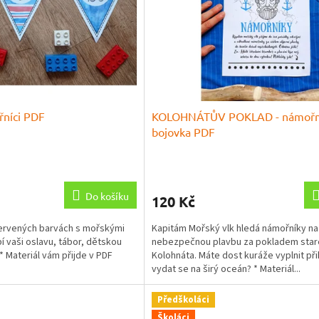
níci PDF
KOLOHNÁTŮV POKLAD - námořn
bojovka PDF
Průměrné
hodnocení
produktu
Do košíku
120 Kč
je
5,0
červených barvách s mořskými
Kapitám Mořský vlk hledá námořníky na
z
 vaši oslavu, tábor, dětskou
nebezpečnou plavbu za pokladem star
5
) * Materiál vám přijde v PDF
Kolohnáta. Máte dost kuráže vyplnit při
hvězdiček.
vydat se na širý oceán? * Materiál...
Předškoláci
Školáci