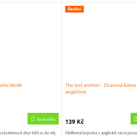
Školáci
ořní deník
The lost anchor! - Ztracená kotva
angličtině
Do košíku
139 Kč
prázdninové dny! Děti si do něj
Oblíbená bojovka v anglické verzi posu