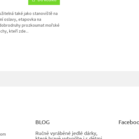
žitelná také jako stanoviště na
ní oslavy, etapovka na
é dobrodruhy prozkoumat mořské
hy, kteří zde...
O
v
l
á
d
a
c
í
p
r
v
k
y
BLOG
Facebo
v
ý
Ručně vyráběné jedlé dárky,
p
com
které hravě vytvoříte i s dětmi