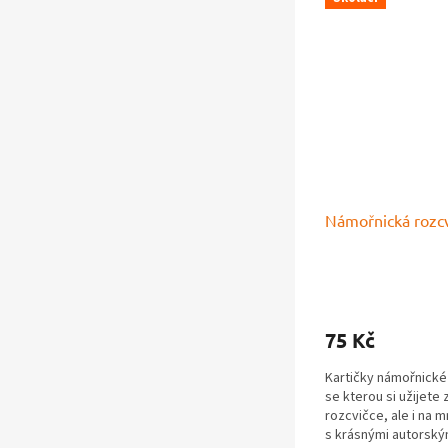
Námořnická rozc
Průměrné
hodnocení
produktu
75 Kč
je
5,0
Kartičky námořnické 
z
se kterou si užijete 
5
rozcvičce, ale i na 
hvězdiček.
s krásnými autorským