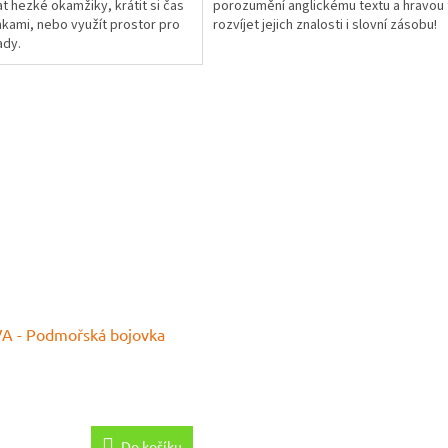
hezké okamžiky, krátit si čas
porozumění anglickému textu a hravou
nkami, nebo využít prostor pro
rozvíjet jejich znalosti i slovní zásobu!
ady.
 - Podmořská bojovka
Do košíku