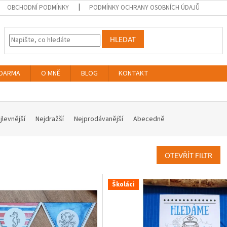
OBCHODNÍ PODMÍNKY
PODMÍNKY OCHRANY OSOBNÍCH ÚDAJŮ
HLEDAT
DARMA
O MNĚ
BLOG
KONTAKT
jlevnější
Nejdražší
Nejprodávanější
Abecedně
OTEVŘÍT FILTR
Školáci