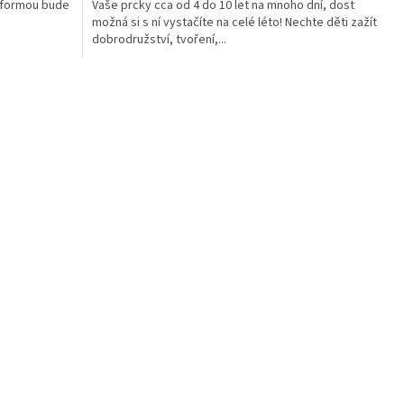
 formou bude
Vaše prcky cca od 4 do 10 let na mnoho dní, dost
5
možná si s ní vystačíte na celé léto! Nechte děti zažít
hvězdiček.
dobrodružství, tvoření,...