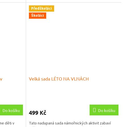
Předškoláci
Školáci
 v
Velká sada LÉTO NA VLNÁCH
Průměrné
hodnocení
produktu
Do košíku
Do košíku
499 Kč
je
5,0
ne děti v
Tato nadupaná sada námořnických aktivit zabaví
z