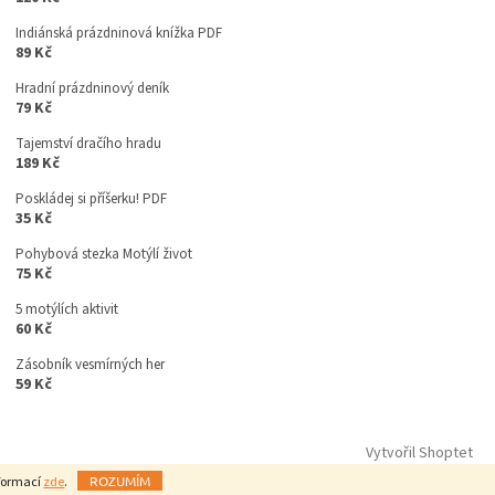
Indiánská prázdninová knížka PDF
89 Kč
Hradní prázdninový deník
79 Kč
Tajemství dračího hradu
189 Kč
Poskládej si příšerku! PDF
35 Kč
Pohybová stezka Motýlí život
75 Kč
5 motýlích aktivit
60 Kč
Zásobník vesmírných her
59 Kč
Vytvořil Shoptet
ROZUMÍM
nformací
zde
.