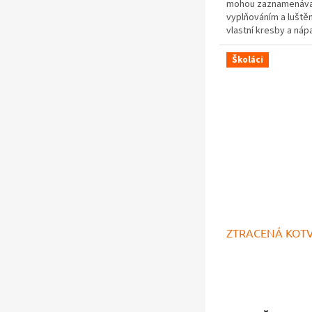
mohou zaznamenávat 
5
vyplňováním a luště
hvězdiček.
vlastní kresby a náp
Školáci
ZTRACENÁ KOTVA
Průměrné
hodnocení
produktu