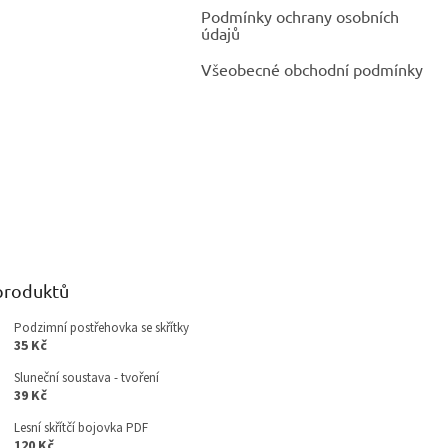
Podmínky ochrany osobních
údajů
Všeobecné obchodní podmínky
produktů
Podzimní postřehovka se skřítky
35 Kč
Sluneční soustava - tvoření
39 Kč
Lesní skřítčí bojovka PDF
120 Kč