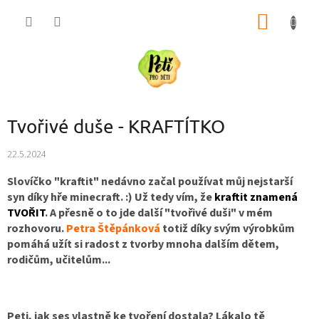
Přejít
NÁKUP
na
obsah
KOŠÍK
Tvořivé duše - KRAFTÍTKO
22.5.2024
Slovíčko "kraftit" nedávno začal používat můj nejstarší
syn díky hře minecraft. :) Už tedy vím, že
kraftit znamená
TVOŘIT
. A přesně o to jde další "tvořivé duši" v mém
rozhovoru.
Petra Štěpánková
totiž díky svým výrobkům
pomáhá užít si radost z tvorby mnoha dalším dětem,
rodičům, učitelům...
Peti, jak ses vlastně ke tvoření dostala? Lákalo tě