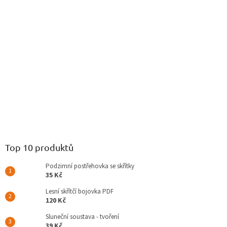
Top 10 produktů
Podzimní postřehovka se skřítky
35 Kč
Lesní skřítčí bojovka PDF
120 Kč
Sluneční soustava - tvoření
39 Kč