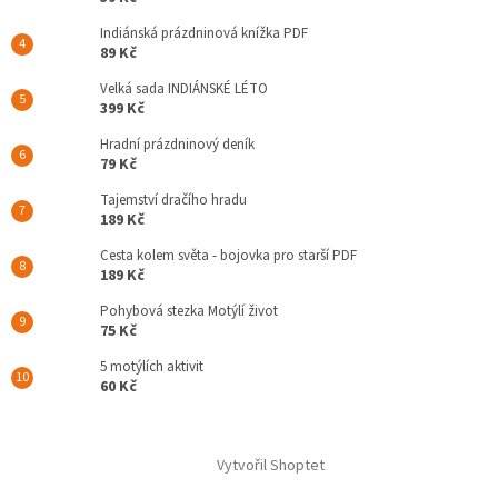
Indiánská prázdninová knížka PDF
89 Kč
Velká sada INDIÁNSKÉ LÉTO
399 Kč
Hradní prázdninový deník
79 Kč
Tajemství dračího hradu
189 Kč
Cesta kolem světa - bojovka pro starší PDF
189 Kč
Pohybová stezka Motýlí život
75 Kč
5 motýlích aktivit
60 Kč
Vytvořil Shoptet