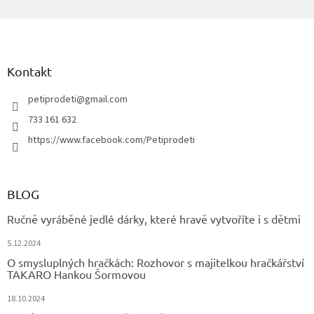
Z
á
p
a
Kontakt
t
í
petiprodeti
@
gmail.com
733 161 632
https://www.facebook.com/Petiprodeti
BLOG
Ručně vyráběné jedlé dárky, které hravě vytvoříte i s dětmi
5.12.2024
O smysluplných hračkách: Rozhovor s majitelkou hračkářství
TAKARO Hankou Šormovou
18.10.2024