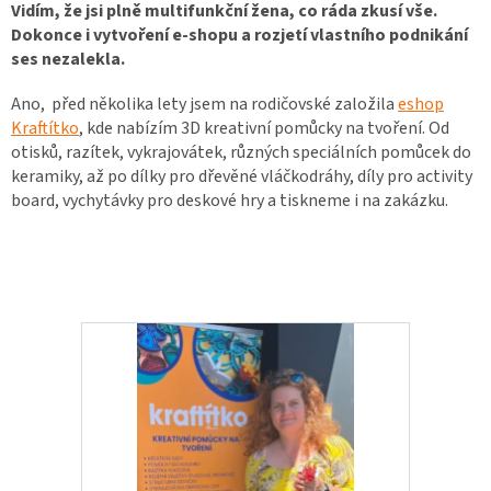
Vidím, že jsi plně multifunkční žena, co ráda zkusí vše.
Dokonce i vytvoření e-shopu a rozjetí vlastního podnikání
ses nezalekla.
Ano, před několika lety jsem na
rodičovské založila
eshop
Kraftítko
, kde nabízím 3D kreativní pomůcky na tvoření. Od
otisků, razítek, vykrajovátek, různých speciálních pomůcek do
keramiky, až po dílky pro
dřevěné vláčkodráhy, díly pro activity
board, vychytávky pro deskové hry a tiskneme i na
zakázku.