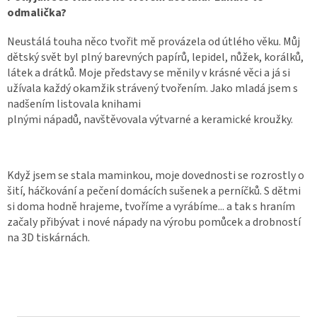
odmalička?
Neustálá touha něco tvořit mě provázela od útlého věku. Můj
dětský svět byl plný barevných
papírů, lepidel, nůžek, korálků,
látek a drátků. Moje představy se měnily v krásné věci a já si
užívala každý okamžik strávený tvořením. Jako mladá jsem s
nadšením listovala knihami
plnými nápadů, navštěvovala výtvarné a keramické kroužky.
Když jsem se stala maminkou, moje dovednosti se rozrostly o
šití, háčkování a pečení
domácích sušenek a perníčků. S dětmi
si doma hodně hrajeme, tvoříme a vyrábíme... a tak s hraním
začaly přibývat i nové nápady na výrobu pomůcek a drobností
na 3D tiskárnách.