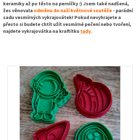
keramiky až po těsto na perníčky :) Jsem také nadšená,
žes věnovala
odměnu do naší květnové soutěže
- parádní
sadu vesmírných vykrajovátek! Pokud nevyhrajete a
přesto si budete chtít užít vesmírné pečení nebo tvoření,
najdete vykrajovátka na kraftítku
tady.