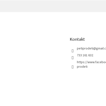
Z
á
p
a
t
Kontakt
í
petiprodeti
@
gmail.
733 161 632
https://www.facebo
prodeti