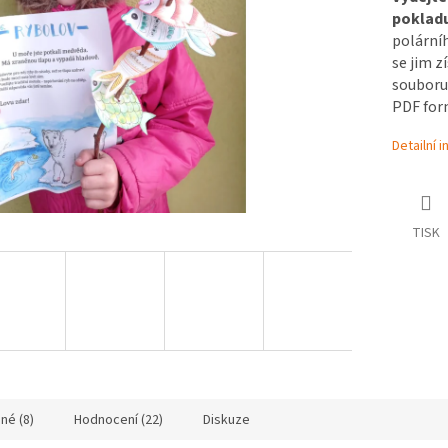
pokladu
polárníh
se jim z
souboru 
PDF for
Detailní 
TISK
né (8)
Hodnocení (22)
Diskuze