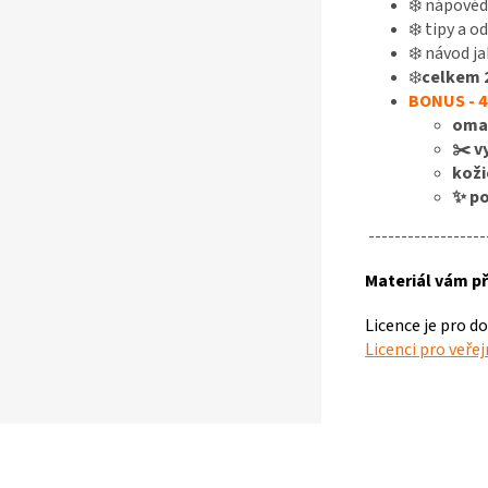
❄️ nápověd
❄️ tipy a o
❄️ návod ja
❄️
celkem 2
BONUS - 4
oma
✂️ v
koži
✨
po
------------------
Materiál vám př
Licence je pro d
Licenci pro veře