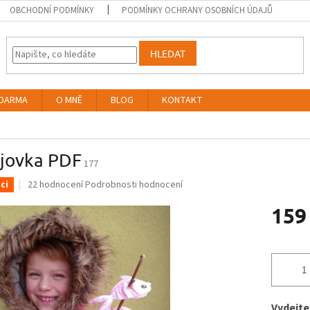
OBCHODNÍ PODMÍNKY
PODMÍNKY OCHRANY OSOBNÍCH ÚDAJŮ
HLEDAT
DARMA
O MNĚ
BLOG
KONTAKT
jovka PDF
177
Průměrné
22 hodnocení
Podrobnosti hodnocení
ci
hodnocení
159
produktu
je
5,0
Měrná
z
cena:
5
hvězdiček.
Vydejte