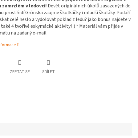
 zamrzlém v ledovci!
Devět originálních úkolů zasazených do
o prostředí Grónska zaujme školkáčky i mladší školáky. Podaří
ískat celé heslo a vydolovat poklad z ledu? jako bonus najdete v
také 4 tvořivé eskymácké aktivity! :) * Materiál vám přijde v
mátu na zadaný e-mail.
informace
ZEPTAT SE
SDÍLET