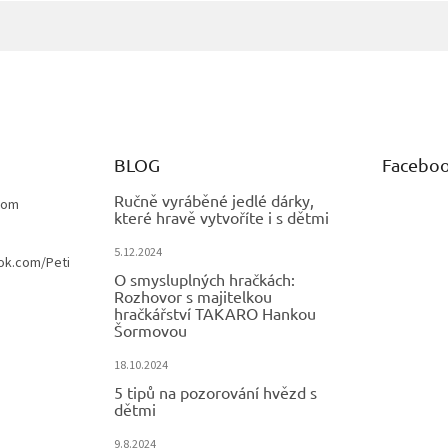
BLOG
Facebo
Ručně vyráběné jedlé dárky,
com
které hravě vytvoříte i s dětmi
5.12.2024
ok.com/Peti
O smysluplných hračkách:
Rozhovor s majitelkou
hračkářství TAKARO Hankou
Šormovou
18.10.2024
5 tipů na pozorování hvězd s
dětmi
9.8.2024