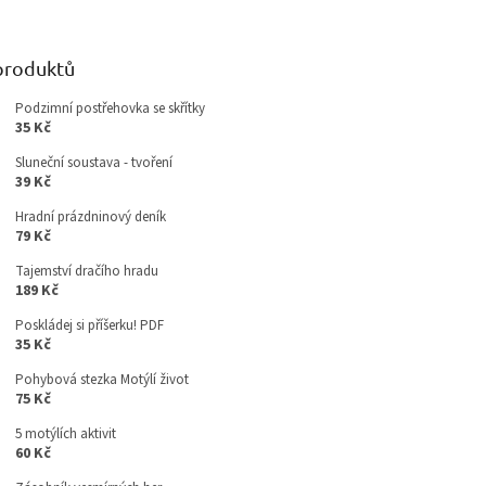
produktů
Podzimní postřehovka se skřítky
35 Kč
Sluneční soustava - tvoření
39 Kč
Hradní prázdninový deník
79 Kč
Tajemství dračího hradu
189 Kč
Poskládej si příšerku! PDF
35 Kč
Pohybová stezka Motýlí život
75 Kč
5 motýlích aktivit
60 Kč