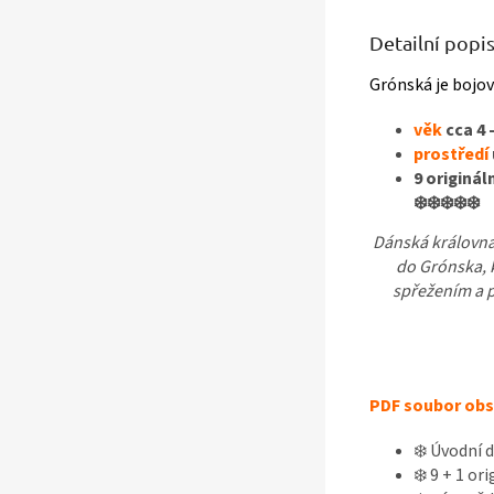
Detailní popi
Grónská je bojov
věk
cca 4 
prostředí
9 originál
❄️❄️❄️❄️❄️
Dánská královna
do Grónska, k
spřežením a p
PDF soubor obs
❄️ Úvodní 
❄️ 9 + 1 or