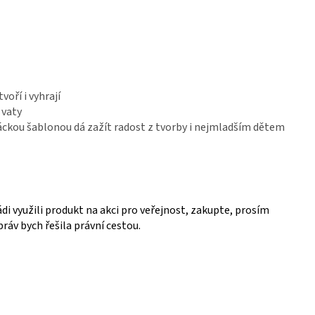
oří i vyhrají
 vaty
ckou šablonou dá zažít radost z tvorby i nejmladším dětem
ádi využili produkt na akci pro veřejnost, zakupte, prosím
práv bych řešila právní cestou.