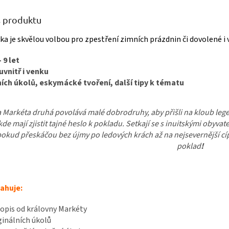
s produktu
ka je skvělou volbou pro zpestření zimních prázdnin či dovolené i
– 9 let
uvnitř i venku
ních úkolů, eskymácké tvoření, další tipy k tématu
 Markéta druhá povolává malé dobrodruhy, aby přišli na kloub legen
de mají zjistit tajné heslo k pokladu. Setkají se s inuitskými obyva
okud přeskáčou bez újmy po ledových krách až na nejsevernější cíp 
poklad
!
ahuje:
dopis od královny Markéty
iginálních úkolů