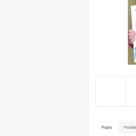
n
e
l
Popis
Podob