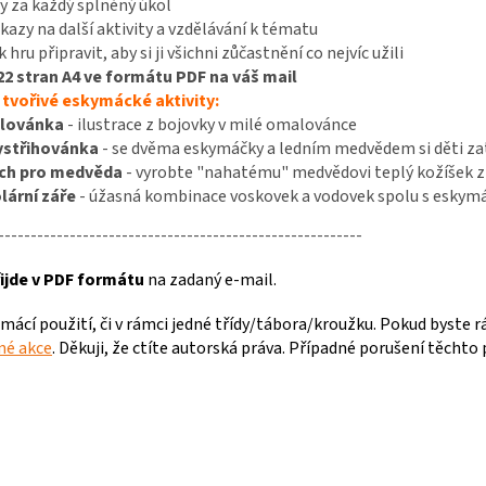
y za každý splněný úkol
dkazy na další aktivity a vzdělávání k tématu
k hru připravit, aby si ji všichni zůčastnění co nejvíc užili
2 stran A4 ve formátu PDF na váš mail
 tvořivé eskymácké aktivity:
lovánka
- ilustrace z bojovky v milé omalovánce
ystřihovánka
- se dvěma eskymáčky a ledním medvědem si děti zatv
ch pro medvěda
- vyrobte "nahatému" medvědovi teplý kožíšek z
lární záře
- úžasná kombinace voskovek a vodovek spolu s eskymá
--------------------------------------------------------
ijde v PDF formátu
na zadaný e-mail.
omácí použití, či v rámci jedné třídy/tábora/kroužku. Pokud byste r
jné akce
. Děkuji, že ctíte autorská práva. Případné porušení těchto 