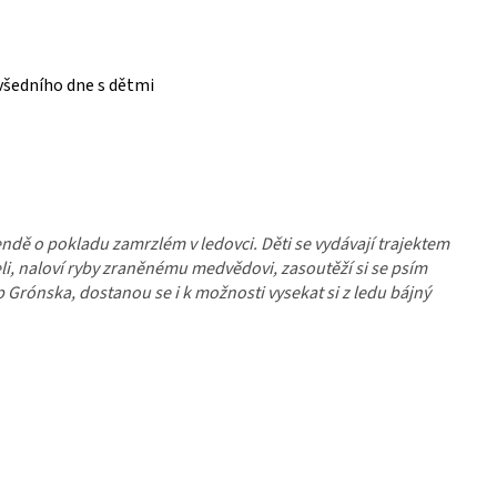
 všedního dne s dětmi
dě o pokladu zamrzlém v ledovci. Děti se vydávají trajektem
teli, naloví ryby zraněnému medvědovi, zasoutěží si se psím
Grónska, dostanou se i k možnosti vysekat si z ledu bájný