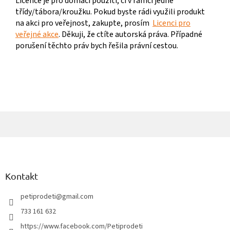
Licence je pro domácí použití, či v rámci jedné
třídy/tábora/kroužku. Pokud byste rádi využili produkt
na akci pro veřejnost, zakupte, prosím
Licenci pro
veřejné akce
. Děkuji, že ctíte autorská práva. Případné
porušení těchto práv bych řešila právní cestou.
Z
á
p
a
Kontakt
t
í
petiprodeti
@
gmail.com
733 161 632
https://www.facebook.com/Petiprodeti