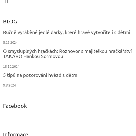
BLOG
Ručně vyráběné jedlé dárky, které hravě vytvoříte i s dětmi
5.12.2024
O smysluplných hračkách: Rozhovor s majitelkou hračkářství
TAKARO Hankou Šormovou
18.10.2024
5 tipů na pozorování hvězd s dětmi
9.8.2024
Facebook
Informace