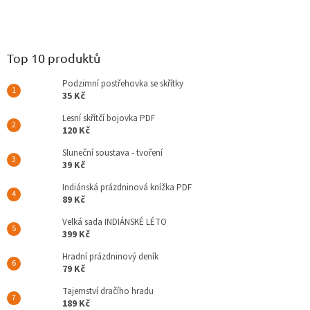
Top 10 produktů
Podzimní postřehovka se skřítky
35 Kč
Lesní skřítčí bojovka PDF
120 Kč
Sluneční soustava - tvoření
39 Kč
Indiánská prázdninová knížka PDF
89 Kč
Velká sada INDIÁNSKÉ LÉTO
399 Kč
Hradní prázdninový deník
79 Kč
Tajemství dračího hradu
189 Kč