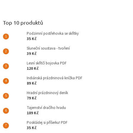
Top 10 produktů
Podzimní postřehovka se skřítky
35 Kč
Sluneční soustava - tvoření
39 Kč
Lesní skřítčí bojovka PDF
120 Kč
Indiánská prázdninová knížka PDF
89 Kč
Hradní prázdninový deník
79 Kč
Tajemství dračího hradu
189 Kč
Poskládej si příšerku! PDF
35 Kč