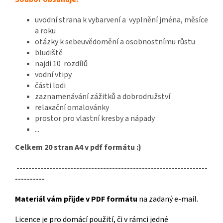
uvodní strana k vybarvení a vyplnění jména, měsíce
a roku
otázky k sebeuvědomění a osobnostnímu růstu
bludiště
najdi 10 rozdílů
vodní vtipy
části lodi
zaznamenávání zážitků a dobrodružství
relaxační omalovánky
prostor pro vlastní kresby a nápady
...
Celkem 20 stran A4 v pdf formátu :)
----------------------------------------------------------------
----------
Materiál vám přijde v PDF formátu
na zadaný e-mail.
Licence je pro domácí použití, či v rámci jedné