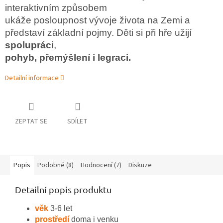
interaktivním způsobem
ukáže posloupnost vývoje života na Zemi a
představí základní pojmy. Děti si při hře užijí
spolupráci
,
pohyb, přemýšlení i legraci.
Detailní informace
ZEPTAT SE
SDÍLET
Popis
Podobné (8)
Hodnocení (7)
Diskuze
Detailní popis produktu
věk
3-6 let
prostředí
doma i venku