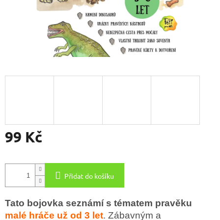
99 Kč
Měrná
cena:
Přidat do košíku
Tato bojovka seznámí s tématem pravěku
malé hráče už od 3 let
. Zábavným a