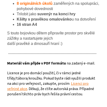
8 originálních úkolů
zaměřených na spolupráci,
pohybové dovednosti
Trilobit
jako
suvenýr na konci hry
Kšilty s pravěkou omalovánko
u
na dotvoření
16 stran A4
S touto bojovkou dětem připravíte prostor pro skvělé
zážitky a nastartujete jejich
další pravěké a dinosauří hraní :)
--------------------------------------------------------------------------
Materiál vám přijde v PDF formátu
na zadaný e-mail.
Licence je pro domácí použití, či v rámci jedné
třídy/tábora/kroužku. Pokud byste rádi využili produkt
na akci pro veřejnost, zakupte, prosím
Licenci pro
veřejné akce
. Děkuji, že ctíte autorská práva. Případné
porušení těchto práv bych řešila právní cestou.