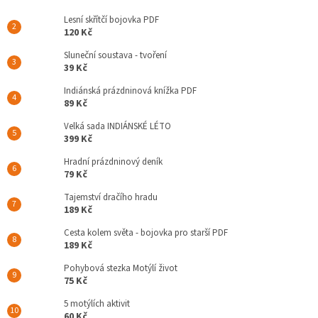
Lesní skřítčí bojovka PDF
120 Kč
Sluneční soustava - tvoření
39 Kč
Indiánská prázdninová knížka PDF
89 Kč
Velká sada INDIÁNSKÉ LÉTO
399 Kč
Hradní prázdninový deník
79 Kč
Tajemství dračího hradu
189 Kč
Cesta kolem světa - bojovka pro starší PDF
189 Kč
Pohybová stezka Motýlí život
75 Kč
5 motýlích aktivit
60 Kč