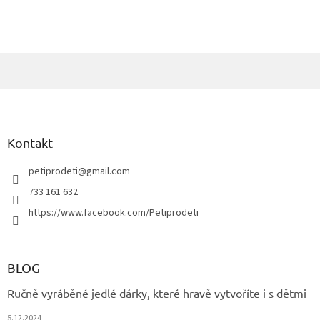
Z
á
p
a
Kontakt
t
í
petiprodeti
@
gmail.com
733 161 632
https://www.facebook.com/Petiprodeti
BLOG
Ručně vyráběné jedlé dárky, které hravě vytvoříte i s dětmi
5.12.2024