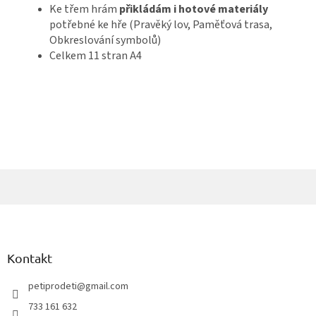
Ke třem hrám
přikládám i hotové materiály
potřebné ke hře (Pravěký lov, Paměťová trasa,
Obkreslování symbolů)
Celkem 11 stran A4
Z
á
p
a
Kontakt
t
í
petiprodeti
@
gmail.com
733 161 632