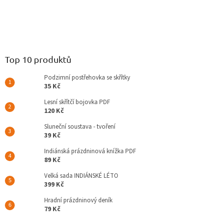
Top 10 produktů
Podzimní postřehovka se skřítky
35 Kč
Lesní skřítčí bojovka PDF
120 Kč
Sluneční soustava - tvoření
39 Kč
Indiánská prázdninová knížka PDF
89 Kč
Velká sada INDIÁNSKÉ LÉTO
399 Kč
Hradní prázdninový deník
79 Kč