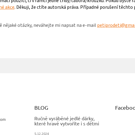
omácí použití, či v rámci jedné třídy/tábora/kroužku. Pokud byste r
jné akce
. Děkuji, že ctíte autorská práva. Případné porušení těchto 
ě nějaké otázky, neváhejte mi napsat na e-mail
petiprodeti@gma
BLOG
Facebo
Ručně vyráběné jedlé dárky,
com
které hravě vytvoříte i s dětmi
5.12.2024