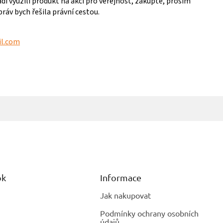
ádi využili produkt na akci pro veřejnost, zakupte, prosím
práv bych řešila právní cestou.
il.com
ok
Informace
Jak nakupovat
Podmínky ochrany osobních
údajů