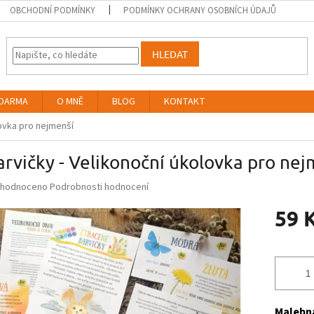
OBCHODNÍ PODMÍNKY
PODMÍNKY OCHRANY OSOBNÍCH ÚDAJŮ
HLEDAT
DARMA
O MNĚ
BLOG
KONTAKT
lovka pro nejmenší
rvičky - Velikonoční úkolovka pro nej
měrné
hodnoceno
Podrobnosti hodnocení
nocení
59 
duktu
Měrná
cena:
zdiček.
Malebná