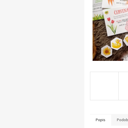
n
e
l
Popis
Podob