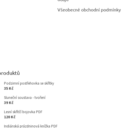
Všeobecné obchodní podmínky
produktů
Podzimní postřehovka se skřítky
35 Kč
Sluneční soustava - tvoření
39 Kč
Lesní skřítčí bojovka PDF
120 Kč
Indiánská prázdninová knížka PDF