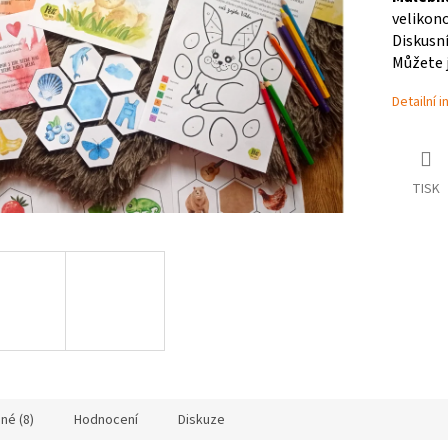
velikono
Diskusní
Můžete j
Detailní 
TISK
né (8)
Hodnocení
Diskuze