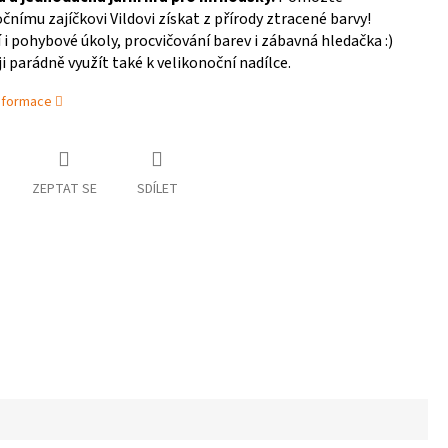
čnímu zajíčkovi Vildovi získat z přírody ztracené barvy!
 i pohybové úkoly, procvičování barev i zábavná hledačka :)
i parádně využít také k velikonoční nadílce.
informace
ZEPTAT SE
SDÍLET