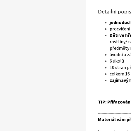
Detailní popi
jednoduch
procvičení
Děti ve h
rostliny/z
předměty n
úvodní a z
6 úkolů
10 stran p
celkem 16 
zajímavý 
TIP: Přiřazován
----------------------------
Materiál vám př