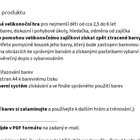
s produktu
á velikonoční hra
pro nejmenší děti od cca 2,5 do 6 let
 barev, diskusní i pohybové úkoly, hledačka, odměna od zajíčka
ře pomohou velikonočnímu zajíčkovi získat zpět ztracené barv
vířete pomyslně kousek jeho barvy, který bude zastopen barevnou 
a obrázcích ke správným barvám a získanými pastelkami vybarví po
ávěrečný dopis s vybarvováním
řiřazování barev
stran A4 k barevnému tisku
herní systém
získávání a ve finále správného použití barev
í barev si zalaminujte
a používejte k dalším hrám a trénování ;)
----------------------------------------------
ijde v PDF formátu
na zadaný e-mail.