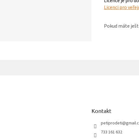
Licence je pro d
Licenci pro veře
Pokud máte ješt
Z
á
p
a
t
Kontakt
í
petiprodeti
@
gmail.
733 161 632