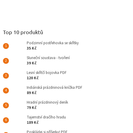
Top 10 produktů
Podzimní postřehovka se skřítky
35 Kč
Sluneční soustava - tvoření
39 Kč
Lesní skřítčí bojovka PDF
120 Kč
Indiánská prázdninová knížka PDF
89 Kč
Hradní prázdninový deník
79 Kč
Tajemství dračího hradu
189 Kč
Poskládej si příšerku! PDF