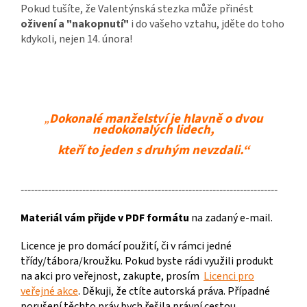
Pokud tušíte, že Valentýnská stezka může přinést
oživení a "nakopnutí"
i do vašeho vztahu, jděte do toho
kdykoli, nejen 14. února!
„
Dokonalé manželství je hlavně o dvou
nedokonalých lidech,
kteří to jeden s druhým nevzdali.“
---------------------------------------------------------------------------
Materiál vám přijde v PDF formátu
na zadaný e-mail.
Licence je pro domácí použití, či v rámci jedné
třídy/tábora/kroužku. Pokud byste rádi využili produkt
na akci pro veřejnost, zakupte, prosím
Licenci pro
veřejné akce
. Děkuji, že ctíte autorská práva. Případné
porušení těchto práv bych řešila právní cestou.