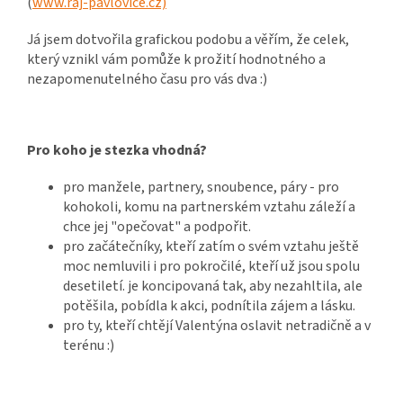
(
www.raj-pavlovice.cz)
Já jsem dotvořila grafickou podobu a věřím, že celek,
který vznikl vám pomůže k prožití hodnotného a
nezapomenutelného času pro vás dva :)
Pro koho je stezka vhodná?
pro manžele, partnery, snoubence, páry - pro
kohokoli, komu na partnerském vztahu záleží a
chce jej "opečovat" a podpořit.
pro začátečníky, kteří zatím o svém vztahu ještě
moc nemluvili i pro pokročilé, kteří už jsou spolu
desetiletí. je koncipovaná tak, aby nezahltila, ale
potěšila, pobídla k akci, podnítila zájem a lásku.
pro ty, kteří chtějí Valentýna oslavit netradičně a v
terénu :)