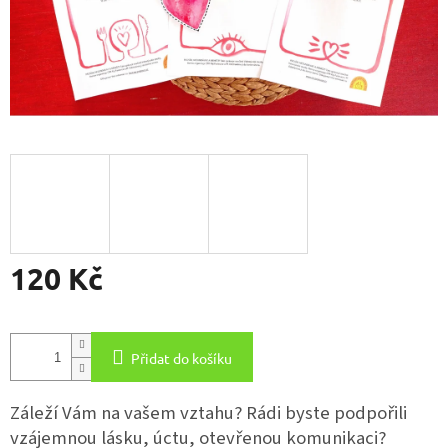
120 Kč
Měrná
cena:
Přidat do košíku
Záleží Vám na vašem vztahu? Rádi byste podpořili
vzájemnou lásku, úctu, otevřenou komunikaci?